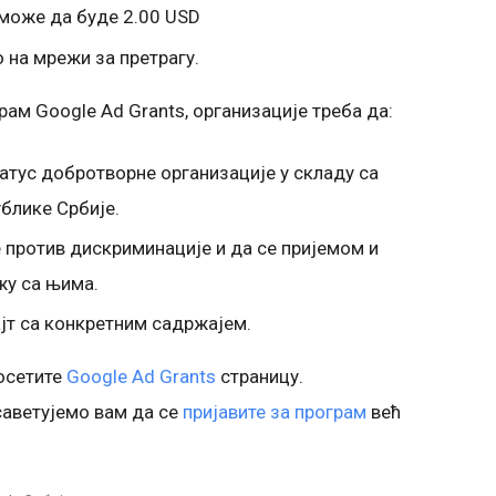
може да буде 2.00 USD
 на мрежи за претрагу.
ам Google Ad Grants, организације треба да:
атус добротворне организације у складу са
блике Србије.
 против дискриминације и да се пријемом и
у са њима.
јт са конкретним садржајем.
осетите
Google Ad Grants
страницу.
саветујемо вам да се
пријавите за програм
већ