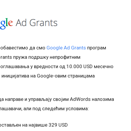
 обавестимо да смо
Google Ad Grants
програм
 Grants пружа подршку непрофитним
оглашавања у вредности од 10.000 USD месечно
 иницијатива на Google-овим страницама
да направе и управљају својим AdWords налозима
глашавачи, али под следећим условима:
постављен на највише 329 USD