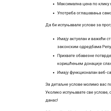
Максимална цена по клику 
Употреба оглашавања само
Да би испуњавале услове за прогр
Имају актуелан и важећи ст
законским одредбама Репу
Прихвате обавезне потврде
коришћењем донације слаж
Имају функционалан веб-са
За детаљне услове молимо вас п
Уколико испуњавате све услове, 
данас!