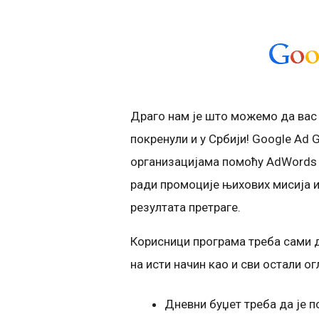
Драго нам је што можемо да вас
покренули и у Србији! Google Ad
организацијама помоћу AdWords 
ради промоције њихових мисија и
резултата претраге.
Корисници програма треба сами 
на исти начин као и сви остали о
Дневни буџет треба да је 