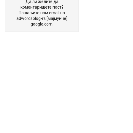
Да ли желите да
коментаришете пост?
Пошаљите нам email на
adwordsblog-rs [мајмунче]
google.com.