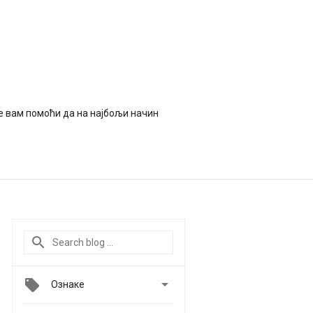
ће вам помоћи да на најбољи начин

Ознаке