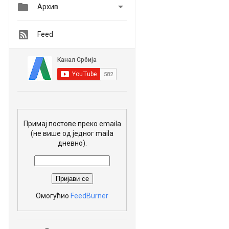


Архив
Feed
Примај постове преко emaila
(не више од једног maila
дневно).
Омогућио
FeedBurner