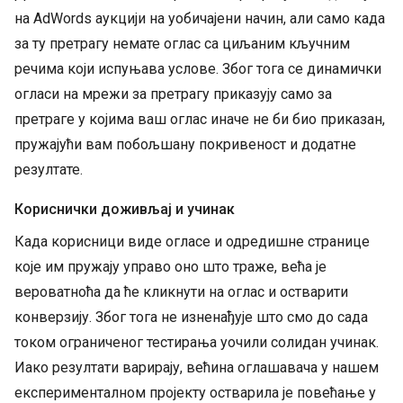
на AdWords аукцији на уобичајени начин, али само када
за ту претрагу немате оглас са циљаним кључним
речима који испуњава услове. Због тога се динамички
огласи на мрежи за претрагу приказују само за
претраге у којима ваш оглас иначе не би био приказан,
пружајући вам побољшану покривеност и додатне
резултате.
Кориснички доживљај и учинак
Када корисници виде огласе и одредишне странице
које им пружају управо оно што траже, већа је
вероватноћа да ће кликнути на оглас и остварити
конверзију. Због тога не изненађује што смо до сада
током ограниченог тестирања уочили солидан учинак.
Иако резултати варирају, већина оглашавача у нашем
експерименталном пројекту остварила је повећање у