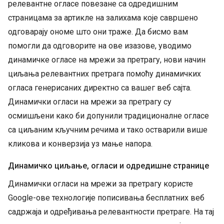
релевантне огласе повезане са одредишним
страницама за артикле на залихама које савршено
одговарају ономе што они траже. Да бисмо вам
помогли да одговорите на ове изазове, уводимо
динамичке огласе на мрежи за претрагу, нови начин
циљања релевантних претрага помоћу динамичких
огласа генерисаних директно са вашег веб сајта.
Динамички огласи на мрежи за претрагу су
осмишљени како би допунили традиционалне огласе
са циљаним кључним речима и тако остварили више
кликова и конверзија уз мање напора.
Динамичко циљање, огласи и одредишне странице
Динамички огласи на мрежи за претрагу користе
Google-ове технологије пописивања бесплатних веб
садржаја и одређивања релевантности претраге. На тај