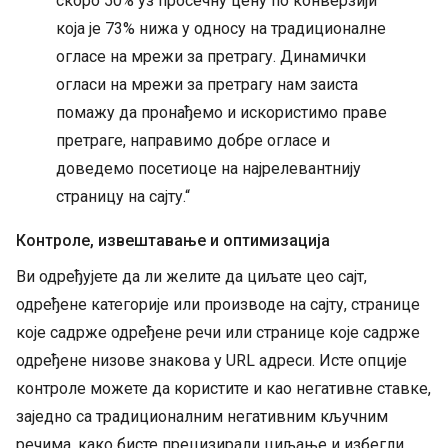
скоро 50% уз просечну цену по конверзији
која је 73% нижа у односу на традиционалне
огласе на мрежи за претрагу. Динамички
огласи на мрежи за претрагу нам заиста
помажу да пронађемо и искористимо праве
претраге, направимо добре огласе и
доведемо посетиоце на најрелевантнију
страницу на сајту.“
Контроле, извештавање и оптимизација
Ви одређујете да ли желите да циљате цео сајт,
одређене категорије или производе на сајту, странице
које садрже одређене речи или странице које садрже
одређене низове знакова у URL адреси. Исте опције
контроле можете да користите и као негативне ставке,
заједно са традиционалним негативним кључним
речима, како бисте прецизирали циљање и избегли