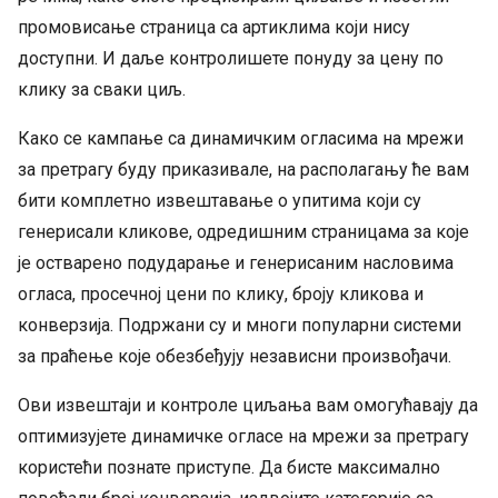
промовисање страница са артиклима који нису
доступни. И даље контролишете понуду за цену по
клику за сваки циљ.
Како се кампање са динамичким огласима на мрежи
за претрагу буду приказивале, на располагању ће вам
бити комплетно извештавање о упитима који су
генерисали кликове, одредишним страницама за које
је остварено подударање и генерисаним насловима
огласа, просечној цени по клику, броју кликова и
конверзија. Подржани су и многи популарни системи
за праћење које обезбеђују независни произвођачи.
Ови извештаји и контроле циљања вам омогућавају да
оптимизујете динамичке огласе на мрежи за претрагу
користећи познате приступе. Да бисте максимално