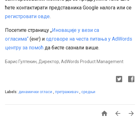
ћете контактирати представника Google налога или се
регистровати овде
.
Посетите страницу „
Иновације у вези са
огласима“
(енг) и
одговоре на честа питања у AdWords
центру за помоћ
да бисте сазнали више.
Барис Гултекин, Директор, AdWords Product Management
Labels:
динамички огласи
,
претраживач
,
средњи


