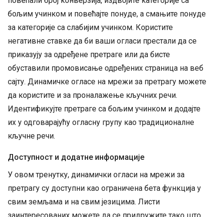
повећали број конверзија, издвојите категорије са
бољим учинком и повећајте понуде, а смањите понуде
за категорије са слабијим учинком. Користите
негативне ставке да би ваши огласи престали да се
приказују за одређене претраге или да бисте
обуставили промовисање одређених страница на веб
сајту. Динамичке огласе на мрежи за претрагу можете
да користите и за проналажење кључних речи.
Идентификујте претраге са бољим учинком и додајте
их у одговарајућу огласну групу као традиционалне
кључне речи.
Доступност и додатне информације
У овом тренутку, динамички огласи на мрежи за
претрагу су доступни као ограничена бета функција у
свим земљама и на свим језицима. Листи
заинтересованих можете да се придружите тако што