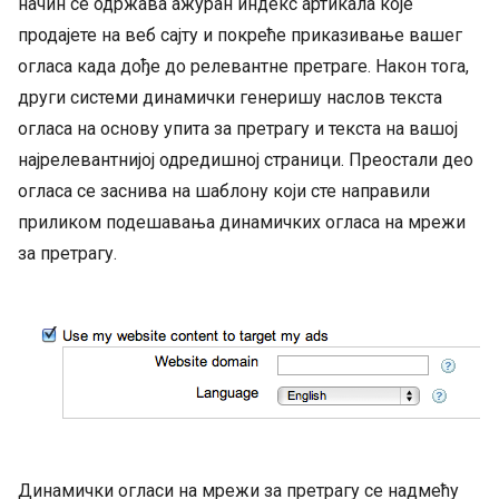
начин се одржава ажуран индекс артикала које
продајете на веб сајту и покреће приказивање вашег
огласа када дође до релевантне претраге. Након тога,
други системи динамички генеришу наслов текста
огласа на основу упита за претрагу и текста на вашој
најрелевантнијој одредишној страници. Преостали део
огласа се заснива на шаблону који сте направили
приликом подешавања динамичких огласа на мрежи
за претрагу.
Динамички огласи на мрежи за претрагу се надмећу