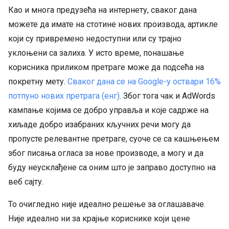
Као и многа предузећа на интернету, сваког дана
можете да имате на стотине нових производа, артикле
који су привремено недоступни или су трајно
уклоњени са залиха. У исто време, понашање
корисника приликом претраге може да подсећа на
покретну мету.
Сваког дана се на Google-у оствари 16%
потпуно нових претрага (енг)
. Због тога чак и AdWords
кампање којима се добро управља и које садрже на
хиљаде добро изабраних кључних речи могу да
пропусте релевантне претраге, суоче се са кашњењем
због писања огласа за нове производе, а могу и да
буду неусклађене са оним што је заправо доступно на
веб сајту.
То очигледно није идеално решење за оглашаваче.
Није идеално ни за крајње кориснике који цене