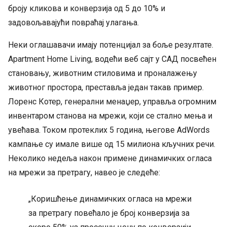
броју кликова и конверзија од 5 до 10% и
задовољавајући повраћај улагања.
Неки оглашавачи имају потенцијал за боље резултате.
Apartment Home Living, водећи веб сајт у САД посвећен
становању, животним стиловима и проналажењу
животног простора, преставља један такав пример.
Лоренс Котер, генерални менаџер, управља огромним
инвентаром станова на мрежи, који се стално мења и
увећава. Током протеклих 5 година, његове AdWords
кампање су имале више од 15 милиона кључних речи.
Неколико недеља након примене динамичких огласа
на мрежи за претрагу, навео је следеће:
„Коришћење динамичких огласа на мрежи
за претрагу повећало је број конверзија за