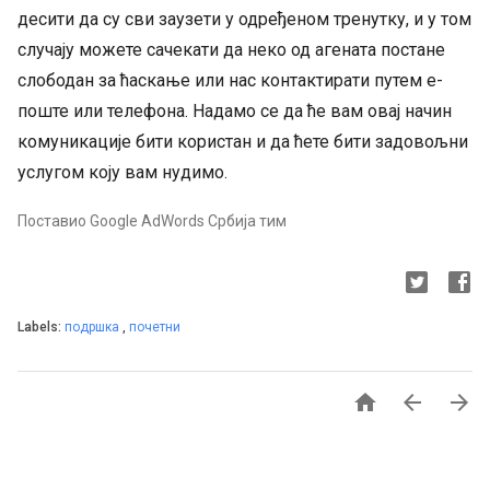
десити да су сви заузети у одређеном тренутку, и у том
случају можете сачекати да неко од агената постане
слободан за ћаскање или нас контактирати путем е-
поште или телефона. Надамо се да ће вам овај начин
комуникације бити користан и да ћете бити задовољни
услугом коју вам нудимо.
Поставио Google AdWords Србија тим
Labels:
подршка
,
почетни


