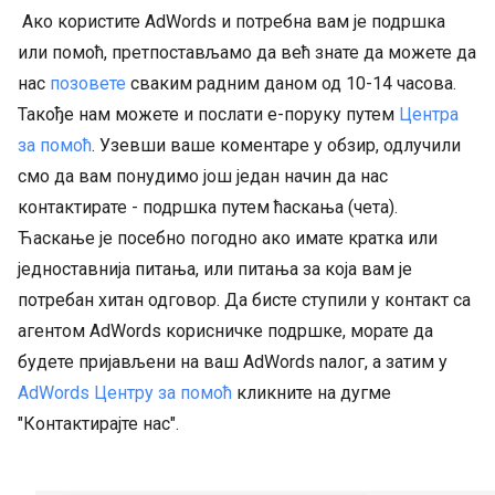
Ако користите AdWords и потребна вам је подршка
или помоћ, претпостављамо да већ знате да можете да
нас
позовете
сваким радним даном од 10-14 часова.
Такође нам можете и послати е-поруку путем
Центра
за помоћ
. Узевши ваше коментаре у обзир, одлучили
смо да вам понудимо још један начин да нас
контактирате - подршка путем ћаскања (чета).
Ћаскање је посебно погодно ако имате кратка или
једноставнија питања, или питања за која вам је
потребан хитан одговор. Да бисте ступили у контакт са
агентом AdWords корисничке подршке, морате да
будете пријављени на ваш AdWords nалог, а затим у
AdWords Центру за помоћ
кликните на дугме
"Контактирајте нас".