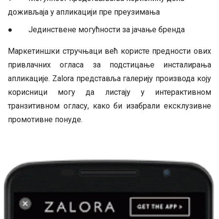
доживљаја у апликацији пре преузимања
● Јединствене могућности за јачање бренда
Маркетиншки стручњаци већ користе предности ових
привлачних огласа за подстицање инсталирања
апликације. Zalora представља галерију производа коју
корисници могу да листају у интерактивном
транзитивном огласу, како би изабрали ексклузивне
промотивне понуде.