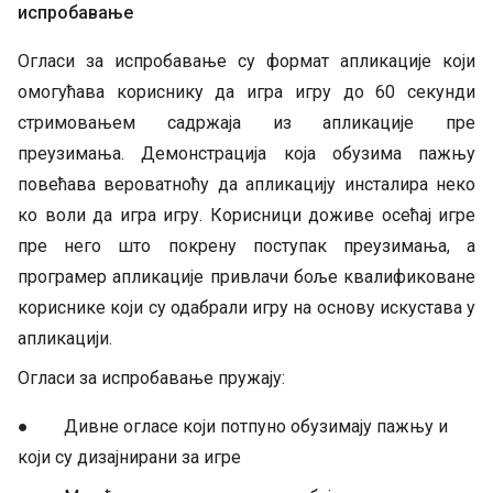
испробавање
Огласи за испробавање су формат апликације који
омогућава кориснику да игра игру до 60 секунди
стримовањем садржаја из апликације пре
преузимања. Демонстрација која обузима пажњу
повећава вероватноћу да апликацију инсталира неко
ко воли да игра игру. Корисници доживе осећај игре
пре него што покрену поступак преузимања, а
програмер апликације привлачи боље квалификоване
кориснике који су одабрали игру на основу искустава у
апликацији.
Огласи за испробавање пружају:
● Дивне огласе који потпуно обузимају пажњу и
који су дизајнирани за игре