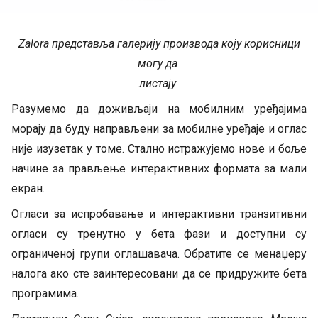
Zalora представља галерију производа коју корисници
могу да
листају
Разумемо да доживљаји на мобилним уређајима
морају да буду направљени за мобилне уређаје и оглас
није изузетак у томе. Стално истражујемо нове и боље
начине за прављење интерактивних формата за мали
екран.
Огласи за испробавање и интерактивни транзитивни
огласи су тренутно у бета фази и доступни су
ограниченој групи оглашавача. Обратите се менаџеру
налога ако сте заинтересовани да се придружите бета
програмима.