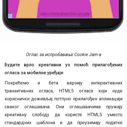
Оглас за испробавање Cookie Jam-а
Будите врло креативни уз помоћ прилагођених
огласа за мобилне уређаје
Покрећемо и бета верзију интерактивних
транзитивних огласа, HTML5 огласа који нуде
кориснички доживљај потпуно прилагођен апликацији
сваког оглашавача. Они оглашавачима пружају
креативну слободу да користе HTML5 уместо
стандардних шаблона и да преузимају податке