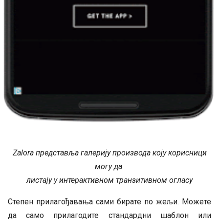
Zalora представља галерију производа коју корисници
могу да
листају у интерактивном транзитивном огласу
Степен прилагођавања сами бирате по жељи. Можете
да само прилагодите стандардни шаблон или