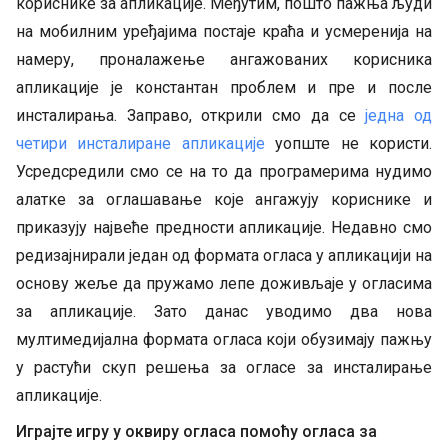
кориснике за апликације. Међутим, пошто пажња људи
на мобилним уређајима постаје краћа и усмеренија на
намеру, проналажење ангажованих корисника
апликације је константан проблем и пре и после
инсталирања. Заправо, открили смо да се
једна од
четири инсталиране апликације
уопште не користи.
Усредсредили смо се на то да програмерима нудимо
алатке за оглашавање које ангажују кориснике и
приказују највеће предности апликације. Недавно смо
редизајнирали један од формата огласа у апликацији на
основу жеље да пружамо лепе доживљаје у огласима
за апликације. Зато данас уводимо два нова
мултимедијална формата огласа који обузимају пажњу
у растући скуп решења за огласе за инсталирање
апликације.
Играјте игру у оквиру огласа помоћу огласа за