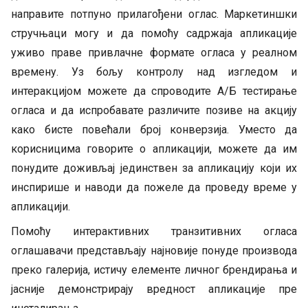
направите потпуно прилагођени оглас. Маркетиншки
стручњаци могу и да помоћу садржаја апликације
уживо праве привлачне формате огласа у реалном
времену. Уз бољу контролу над изгледом и
интеракцијом можете да спроводите А/Б тестирање
огласа и да испробавате различите позиве на акцију
како бисте повећали број конверзија. Уместо да
корисницима говорите о апликацији, можете да им
понудите доживљај јединствен за апликацију који их
инспирише и наводи да пожеле да проведу време у
апликацији.
Помоћу интерактивних транзитивних огласа
оглашавачи представљају најновије понуде производа
преко галерија, истичу елементе личног брендирања и
јасније демонстрирају вредност апликације пре