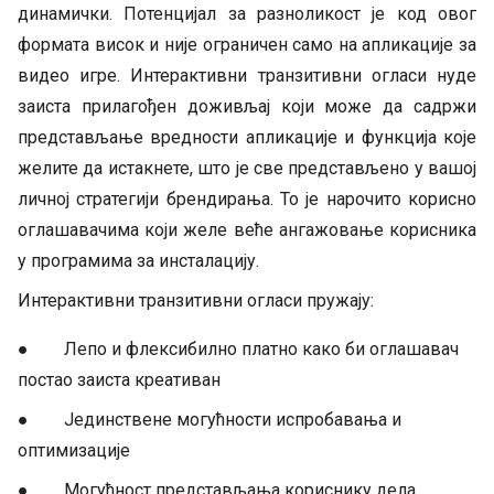
динамички. Потенцијал за разноликост је код овог
формата висок и није ограничен само на апликације за
видео игре. Интерактивни транзитивни огласи нуде
заиста прилагођен доживљај који може да садржи
представљање вредности апликације и функција које
желите да истакнете, што је све представљено у вашој
личној стратегији брендирања. То је нарочито корисно
оглашавачима који желе веће ангажовање корисника
у програмима за инсталацију.
Интерактивни транзитивни огласи пружају:
● Лепо и флексибилно платно како би оглашавач
постао заиста креативан
● Јединствене могућности испробавања и
оптимизације
● Могућност представљања кориснику дела