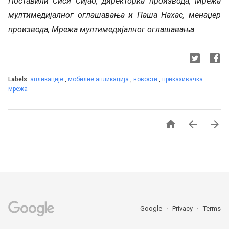
Поставили Сиси Сијао, директорка производа, Мрежа
мултимедијалног оглашавања и Паша Нахас, менаџер
производа, Мрежа мултимедијалног оглашавања
Labels:
апликације
,
мобилне апликација
,
новости
,
приказивачка
мрежа



Google
Privacy
Terms