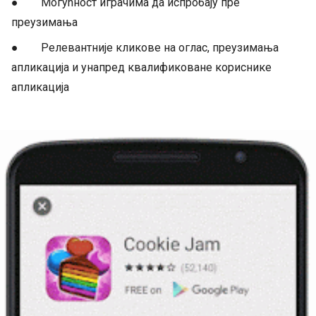
● Могућност играчима да испробају пре
преузимања
● Релевантније кликове на оглас, преузимања
апликација и унапред квалификоване кориснике
апликација