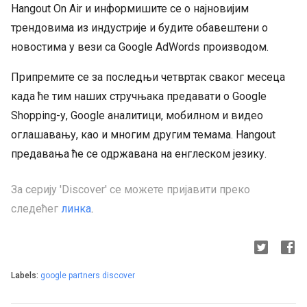
Hangout On Air и информишите се о најновијим
трендовима из индустрије и будите обавештени о
новостима у вези са Google AdWords производом.
Припремите се за последњи четвртак сваког месеца
када ће тим наших стручњака предавати о Google
Shopping-у, Google аналитици, мобилном и видео
оглашавању, као и многим другим темама. Hangout
предавања ће се одржавана на енглеском језику.
За серију 'Discover' се можете пријавити преко
следећег
линка
.
Labels:
google partners discover