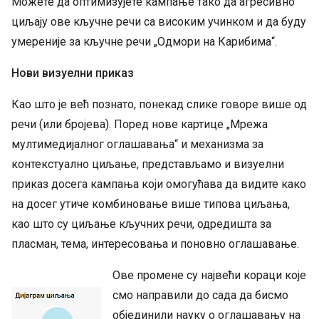
Можете да оптимизујете кампање тако да агресивно
циљају ове кључне речи са високим учинком и да буду
умереније за кључне речи „Одмори на Карибима“.
Нови визуелни приказ
Као што је већ познато, понекад слике говоре више од
речи (или бројева). Поред нове картице „Мрежа
мултимедијалног оглашавања“ и механизма за
контекстуално циљање, представљамо и визуелни
приказ досега кампања који омогућава да видите како
на досег утиче комбиновање више типова циљања,
као што су циљање кључних речи, одредишта за
пласман, тема, интересовања и поновно оглашавање.
Ове промене су највећи кораци које
смо направили до сада да бисмо
објединили науку о оглашавању на