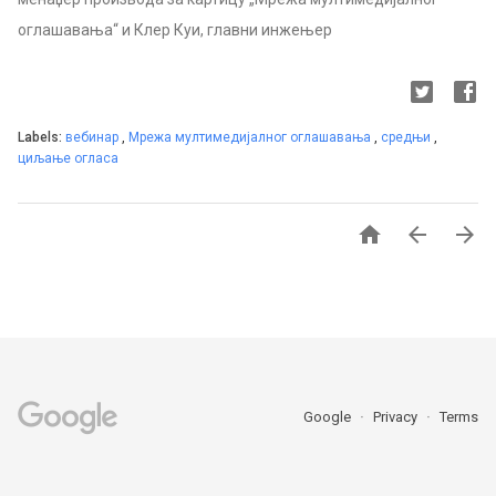
оглашавања“ и Клер Куи, главни инжењер
Labels:
вебинар
,
Мрежа мултимедијалног оглашавања
,
средњи
,
циљање огласа



Google
Privacy
Terms