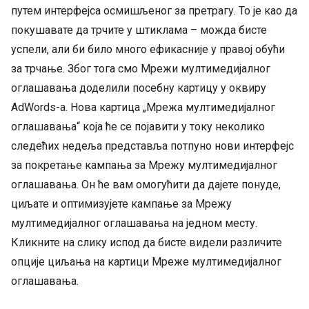
путем интерфејса осмишљеног за претрагу. То је као да
покушавате да трчите у штиклама – можда бисте
успели, али би било много ефикасније у правој обући
за трчање. Због тога смо Мрежи мултимедијалног
оглашавања доделили посебну картицу у оквиру
AdWords-а. Нова картица „Мрежа мултимедијалног
оглашавања“ која ће се појавити у току неколико
следећих недеља представља потпуно нови интерфејс
за покретање кампања за Мрежу мултимедијалног
оглашавања. Он ће вам омогућити да дајете понуде,
циљате и оптимизујете кампање за Мрежу
мултимедијалног оглашавања на једном месту.
Кликните на слику испод да бисте видели различите
опције циљања на картици Мрежe мултимедијалног
оглашавања.