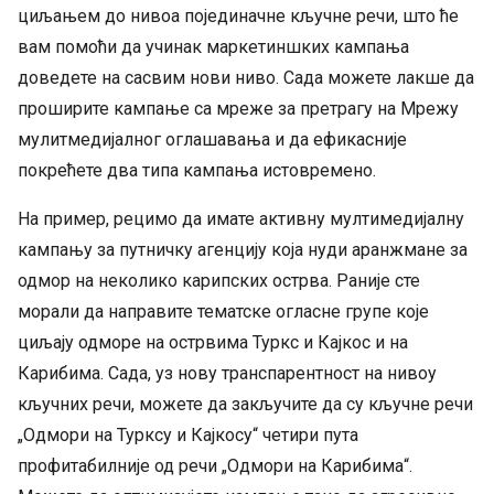
циљањем до нивоа појединачне кључне речи, што ће
вам помоћи да учинак маркетиншких кампања
доведете на сасвим нови ниво. Сада можете лакше да
проширите кампање са мреже за претрагу на Мрежу
мулитмедијaлног оглашавања и да ефикасније
покрећете два типа кампања истовремено.
На пример, рецимо да имате активну мултимедијалну
кампању за путничку агенцију која нуди аранжмане за
одмор на неколико карипских острва. Раније сте
морали да направите тематске огласне групе које
циљају одморе на острвима Туркс и Кајкос и на
Карибима. Сада, уз нову транспарентност на нивоу
кључних речи, можете да закључите да су кључне речи
„Одмори на Турксу и Кајкосу“ четири пута
профитабилније од речи „Одмори на Карибима“.