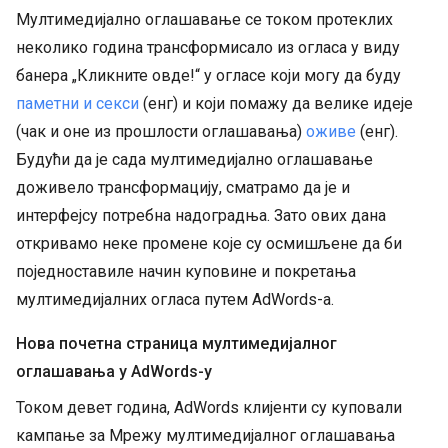
Мултимедијално оглашавање се током протеклих
неколико година трансформисало из огласа у виду
банера „Кликните овде!“ у огласе који могу да буду
паметни и секси
(енг) и који помажу да велике идеје
(чак и оне из прошлости оглашавања)
оживе
(енг).
Будући да је сада мултимедијално оглашавање
доживело трансформацију, сматрамо да је и
интерфејсу потребна надоградња. Зато ових дана
откривамо неке промене које су осмишљене да би
поједноставиле начин куповине и покретања
мултимедијалних огласа путем AdWords-а.
Нова почетна страница мултимедијалног
оглашавања у AdWords-у
Током девет година, AdWords клијенти су куповали
кампање за Мрежу мултимедијалног оглашавања