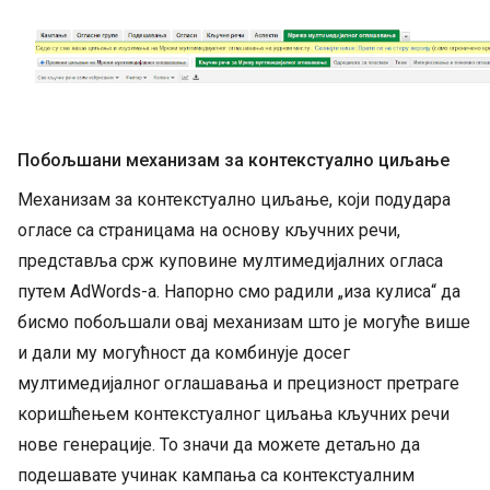
Побољшани механизам за контекстуално циљање
Механизам за контекстуално циљање, који подудара
огласе са страницама на основу кључних речи,
представља срж куповине мултимедијалних огласа
путем AdWords-а. Напорно смо радили „иза кулиса“ да
бисмо побољшали овај механизам што је могуће више
и дали му могућност да комбинује досег
мултимедијалног оглашавања и прецизност претраге
коришћењем контекстуалног циљања кључних речи
нове генерације. То значи да можете детаљно да
подешавате учинак кампања са контекстуалним