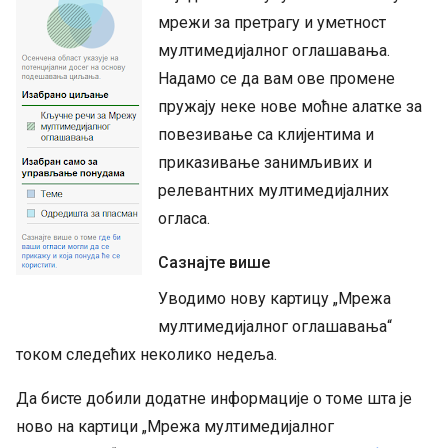
мрежи за претрагу и уметност
мултимедијалног оглашавања.
Надамо се да вам ове промене
пружају неке нове моћне алатке за
повезивање са клијентима и
приказивање занимљивих и
релевантних мултимедијалних
огласа.
Сазнајте више
Уводимо нову картицу „Мрежа
мултимедијалног оглашавања“
током следећих неколико недеља.
Да бисте добили додатне информације о томе шта је
ново на картици „Мрежа мултимедијалног