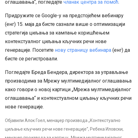
оглашавања“, погледајте
чланак центра за помоћ
.
Придружите се Google-у на предстојећем вебинару
(енг) 15. маја да бисте сазнали више о оптимизацији
стратегија циљања за кампање коришћењем
контекстуалног циљања кључних речи нове
генерације. Посетите
нову страницу вебинара
(енг) да
бисте се регистровали.
Погледајте Бреда Бендера, директора за управљање
производима за Мрежу мултимедијалног оглашавања
како говори о новој картици „Мрежа мултимедијалног
оглашавања“ и контекстуалном циљању кључних речи
нове генерације.
Објавили Алок Гоел, менаџер производа „Контекстуално
циљање кључних речи нове генерације“, Ребека Иловски,
менаџер производа за картицу „Мрежа мултимедијалног